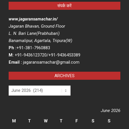
संपर्क करें
www.jagaransamachar.in/
Jagaran Bhavan, Ground Floor
L. N. Bari Lane(Prabhubari)
Banamalipur, Agartala, Tripura(W)
Ph :
+91-381-7960883
M:
+91-9436123720/+91-9436453389
Email :
jagaransamachar@gmail.com
ARCHIVES
Archives
June 2026
M
T
W
T
F
S
S