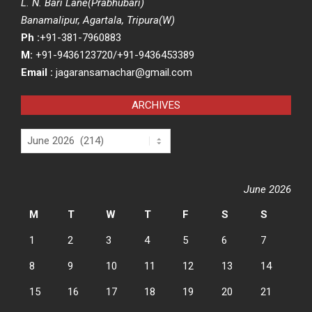
L. N. Bari Lane(Prabhubari)
Banamalipur, Agartala, Tripura(W)
Ph :
+91-381-7960883
M:
+91-9436123720/+91-9436453389
Email :
jagaransamachar@gmail.com
ARCHIVES
Archives
June 2026
M
T
W
T
F
S
S
1
2
3
4
5
6
7
8
9
10
11
12
13
14
15
16
17
18
19
20
21