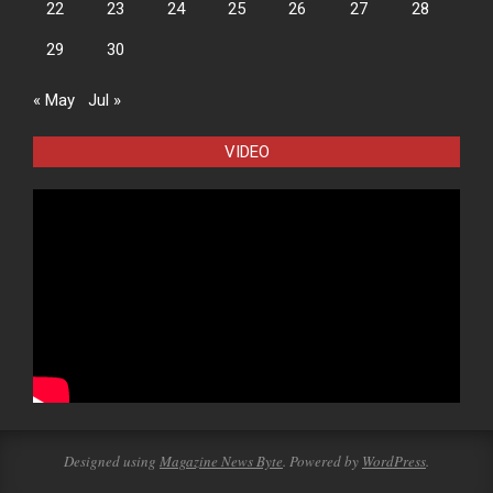
22
23
24
25
26
27
28
29
30
« May
Jul »
VIDEO
Designed using
Magazine News Byte
. Powered by
WordPress
.