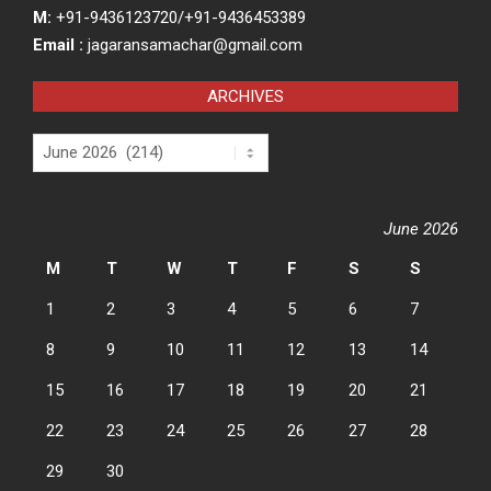
M:
+91-9436123720/+91-9436453389
Email :
jagaransamachar@gmail.com
ARCHIVES
Archives
June 2026
M
T
W
T
F
S
S
1
2
3
4
5
6
7
8
9
10
11
12
13
14
15
16
17
18
19
20
21
22
23
24
25
26
27
28
29
30