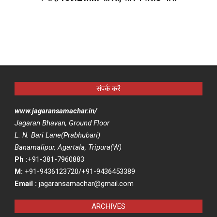
2026-
07-
08
संपर्क करें
www.jagaransamachar.in/
Jagaran Bhavan, Ground Floor
L. N. Bari Lane(Prabhubari)
Banamalipur, Agartala, Tripura(W)
Ph :
+91-381-7960883
M:
+91-9436123720/+91-9436453389
Email :
jagaransamachar@gmail.com
ARCHIVES