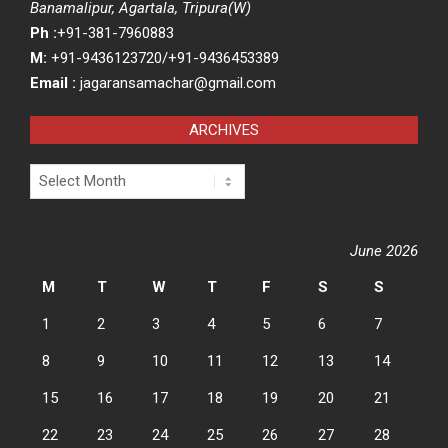
Banamalipur, Agartala, Tripura(W)
Ph :
+91-381-7960883
M:
+91-9436123720/+91-9436453389
Email :
jagaransamachar@gmail.com
ARCHIVES
Archives
June 2026
M
T
W
T
F
S
S
1
2
3
4
5
6
7
8
9
10
11
12
13
14
15
16
17
18
19
20
21
22
23
24
25
26
27
28