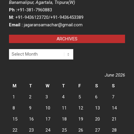
Banamalipur, Agartala, Tripura(W)
Ph :
+91-381-7960883
M:
+91-9436123720/+91-9436453389
Email :
jagaransamachar@gmail.com
ARCHIVES
Archives
June 2026
M
T
W
T
F
S
S
1
2
3
4
5
6
7
8
9
10
11
12
13
14
15
16
17
18
19
20
21
22
23
24
25
26
27
28