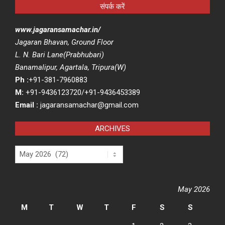
संपर्क करें
www.jagaransamachar.in/
Jagaran Bhavan, Ground Floor
L. N. Bari Lane(Prabhubari)
Banamalipur, Agartala, Tripura(W)
Ph :
+91-381-7960883
M:
+91-9436123720/+91-9436453389
Email :
jagaransamachar@gmail.com
ARCHIVES
Archives
May 2026
M
T
W
T
F
S
S