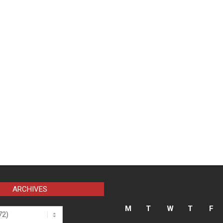
ARCHIVES
M
T
W
T
F