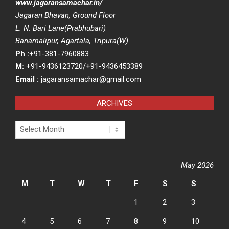
www.jagaransamachar.in/
Jagaran Bhavan, Ground Floor
L. N. Bari Lane(Prabhubari)
Banamalipur, Agartala, Tripura(W)
Ph :
+91-381-7960883
M:
+91-9436123720/+91-9436453389
Email :
jagaransamachar@gmail.com
ARCHIVES
Archives
May 2026
M
T
W
T
F
S
S
1
2
3
4
5
6
7
8
9
10