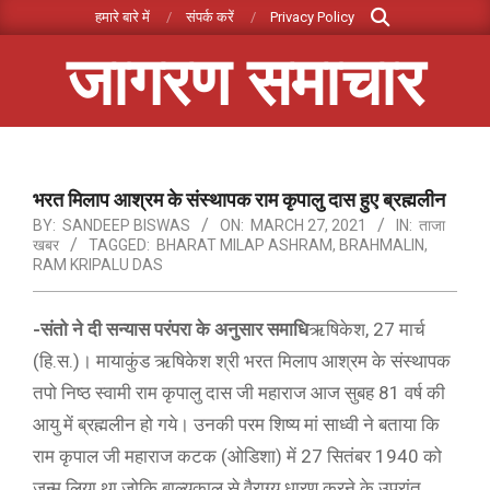
Search
Skip
हमारे बारे में
संपर्क करें
Privacy Policy
to
जागरण समाचार
content
Primary
Navigation
Menu
भरत मिलाप आश्रम के संस्थापक राम कृपालु दास हुए ब्रह्मलीन
BY:
SANDEEP BISWAS
ON:
MARCH 27, 2021
IN:
ताजा
खबर
TAGGED:
BHARAT MILAP ASHRAM
,
BRAHMALIN
,
RAM KRIPALU DAS
-संतो ने दी सन्यास परंपरा के अनुसार समाधि
ऋषिकेश, 27 मार्च
(हि.स.)। मायाकुंड ऋषिकेश श्री भरत मिलाप आश्रम के संस्थापक
तपो निष्ठ स्वामी राम कृपालु दास जी महाराज आज सुबह 81 वर्ष की
आयु में ब्रह्मलीन हो गये। उनकी परम शिष्य मां साध्वी ने बताया कि
राम कृपाल जी महाराज कटक (ओडिशा) में 27 सितंबर 1940 को
जन्म लिया था जोकि बाल्यकाल से वैराग्य धारण करने के उपरांत