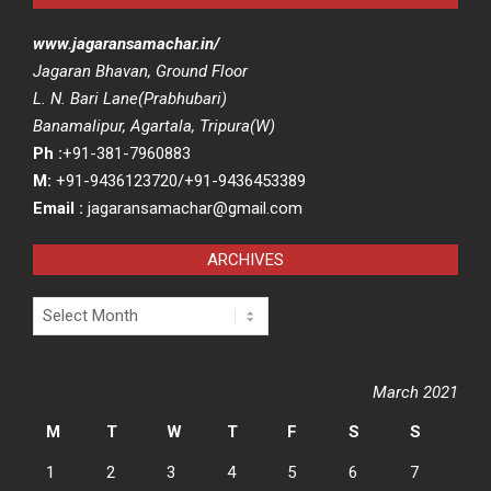
www.jagaransamachar.in/
Jagaran Bhavan, Ground Floor
L. N. Bari Lane(Prabhubari)
Banamalipur, Agartala, Tripura(W)
Ph :
+91-381-7960883
M:
+91-9436123720/+91-9436453389
Email :
jagaransamachar@gmail.com
ARCHIVES
Archives
March 2021
M
T
W
T
F
S
S
1
2
3
4
5
6
7