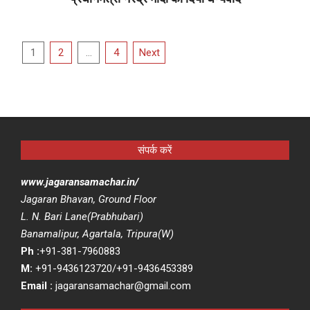
2021-
03-
Posts
18
1
2
…
4
Next
pagination
संपर्क करें
www.jagaransamachar.in/
Jagaran Bhavan, Ground Floor
L. N. Bari Lane(Prabhubari)
Banamalipur, Agartala, Tripura(W)
Ph :
+91-381-7960883
M:
+91-9436123720/+91-9436453389
Email :
jagaransamachar@gmail.com