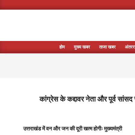
Skip
to
content
होम
मुख्य खबर
ताजा खबर
अंतररा
कांग्रेस के कद्दावर नेता और पूर्व सां
2021-
03-
21
उत्तराखंड में वन और जन की दूरी खत्म होगीः मुख्यमंत्री