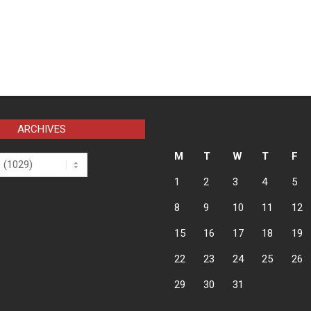
ARCHIVES
M
T
W
T
F
1
2
3
4
5
8
9
10
11
12
15
16
17
18
19
22
23
24
25
26
29
30
31