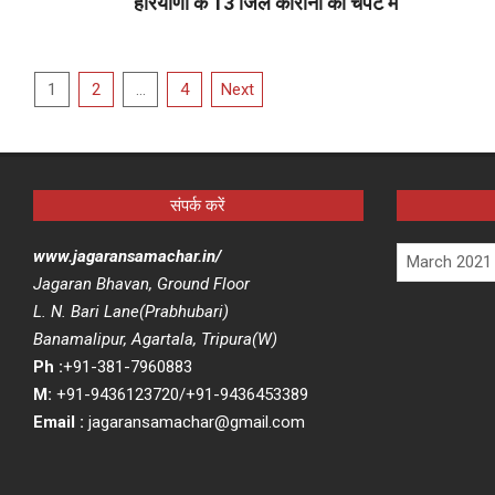
हरियाणा के 13 जिले कोरोना की चपेट में
2021-
03-
Posts
21
1
2
…
4
Next
pagination
संपर्क करें
Archives
www.jagaransamachar.in/
Jagaran Bhavan, Ground Floor
L. N. Bari Lane(Prabhubari)
Banamalipur, Agartala, Tripura(W)
Ph :
+91-381-7960883
M:
+91-9436123720/+91-9436453389
Email :
jagaransamachar@gmail.com