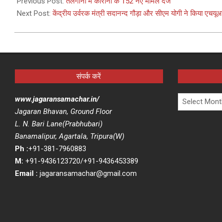
03-
Previous Post:
तेलंगाना में कोरोना के 152 नए मामले दर्ज
04
Next Post:
केंद्रीय उर्वरक मंत्री सदानन्द गौड़ा और सीएम योगी ने किया एचयू
संपर्क करें
Archives
www.jagaransamachar.in/
Jagaran Bhavan, Ground Floor
L. N. Bari Lane(Prabhubari)
Banamalipur, Agartala, Tripura(W)
Ph :
+91-381-7960883
M:
+91-9436123720/+91-9436453389
Email :
jagaransamachar@gmail.com