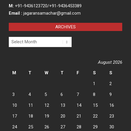
M:
+91-9436123720/+91-9436453389
Email :
jagaransamachar@gmail.com
ARCHIVES
Archives
August 2026
M
T
W
T
F
S
S
1
2
3
4
5
6
7
8
9
10
11
12
13
14
15
16
17
18
19
20
21
22
23
24
25
26
27
28
29
30