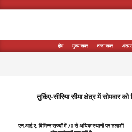
Skip
to
content
होम
मुख्य खबर
ताजा खबर
अंतररा
तुर्किए-सीरिया सीमा क्षेत्र में सोमवा
2023-
02-
21
एन.आई.ए. वि‍भिन्‍न राज्‍यों में 70 से अधिक स्थानों पर तलाशी