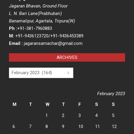
Jagaran Bhavan, Ground Floor
L. N. Bari Lane(Prabhubari)
Banamalipur, Agartala, Tripura(W)
Ph :
+91-381-7960883
M:
+91-9436123720/+91-9436453389
Email :
jagaransamachar@gmail.com
ARCHIVES
Archives
February 2023
M
T
W
T
F
S
S
1
2
3
4
5
6
7
8
9
10
11
12