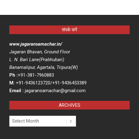
संपर्क करें
www.jagaransamachar.in/
Jagaran Bhavan, Ground Floor
L. N. Bari Lane(Prabhubari)
Banamalipur, Agartala, Tripura(W)
Ph :
+91-381-7960883
M:
+91-9436123720/+91-9436453389
Email :
jagaransamachar@gmail.com
ARCHIVES
Archives