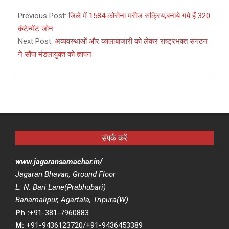
2021-
04-
Previous Post:
जिले में 1584 कोरोना मरीज सक्रिय,बनाये गये हैं 320
23
कंटेन्मेंट जोन
Next Post:
अव्यवस्थाओं और कालाबाजारी को लेकर राष्ट्रभक्त संगठन
ने सौंपा मंडलायुक्त को ज्ञापन
संपर्क करें
www.jagaransamachar.in/
Jagaran Bhavan, Ground Floor
L. N. Bari Lane(Prabhubari)
Banamalipur, Agartala, Tripura(W)
Ph :
+91-381-7960883
M:
+91-9436123720/+91-9436453389