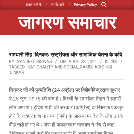
Search
Skip
हमारे बारे में
संपर्क करें
Privacy Policy
to
जागरण समाचार
content
Primary
Navigation
Menu
रामधारी सिंह ‘दिनकरः राष्ट्रीयता और सामाजिक चेतना के कवि
BY:
SANDEEP BISWAS
ON:
APRIL 23, 2021
IN:
लेख
TAGGED:
NATIONALITY AND SOCIAL
,
RAMDHARI SINGH
'DINKAR
दिनकर जी की पुण्यतिथि (24 अप्रैल) पर विशेष
देवेन्द्रराज सुथार
ये 25 जून, 1975 की बात है। दिल्ली के रामलीला मैदान में हज़ारों
लोग जमा थे। इंदिरा गांधी की सरकार (कांग्रेस) के ख़िलाफ़ एकजुट
होने के जयप्रकाश नारायण (जेपी) के आव्हान पर देश के लोग उनके
पीछे खड़े हो गए थे। जैसे ही जयप्रकाश नारायण ने मंच से कहा,
‘सिंहासन ख़ाली करो कि जनता आती है’, सारा रामलीला मैदान