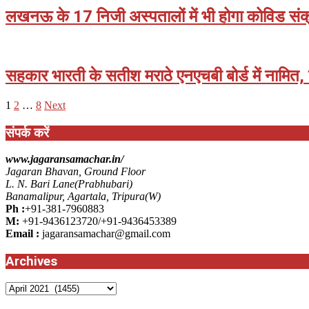
17
लखनऊ के 17 निजी अस्पतालों में भी होगा कोविड सं
2021-
04-
17
सहकार भारती के सतीश मराठे एनएचबी बोर्ड में नामित, बांद
2021-
Posts
1
2
…
8
Next
04-
pagination
17
संपर्क करें
www.jagaransamachar.in/
Jagaran Bhavan, Ground Floor
L. N. Bari Lane(Prabhubari)
Banamalipur, Agartala, Tripura(W)
Ph :
+91-381-7960883
M:
+91-9436123720/+91-9436453389
Email :
jagaransamachar@gmail.com
Archives
Archives