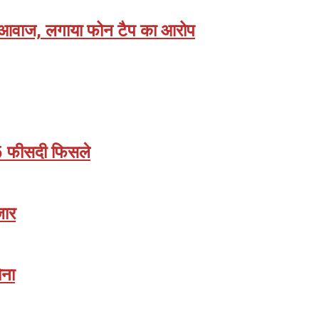
ी आवाज, लगाया फोन टैप का आरोप
 15 फीसदी फिसले
जार
ोना