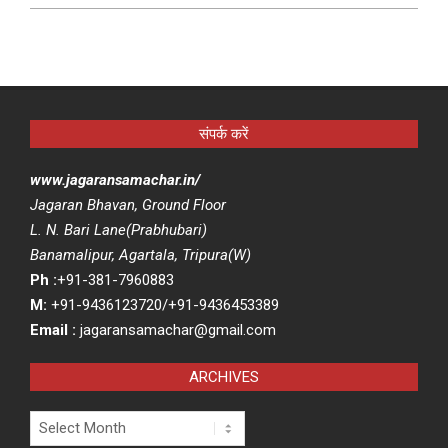
संपर्क करें
www.jagaransamachar.in/
Jagaran Bhavan, Ground Floor
L. N. Bari Lane(Prabhubari)
Banamalipur, Agartala, Tripura(W)
Ph :
+91-381-7960883
M:
+91-9436123720/+91-9436453389
Email :
jagaransamachar@gmail.com
ARCHIVES
Archives