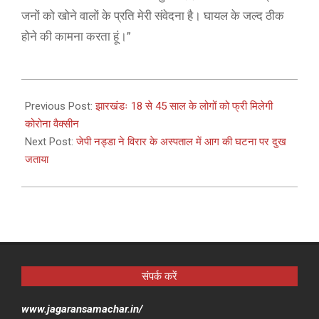
जनों को खोने वालों के प्रति मेरी संवेदना है। घायल के जल्द ठीक
होने की कामना करता हूं।”
2021-
04-
Previous Post:
झारखंडः 18 से 45 साल के लोगों को फ्री मिलेगी
23
कोरोना वैक्सीन
Next Post:
जेपी नड्डा ने विरार के अस्पताल में आग की घटना पर दुख
जताया
संपर्क करें
www.jagaransamachar.in/