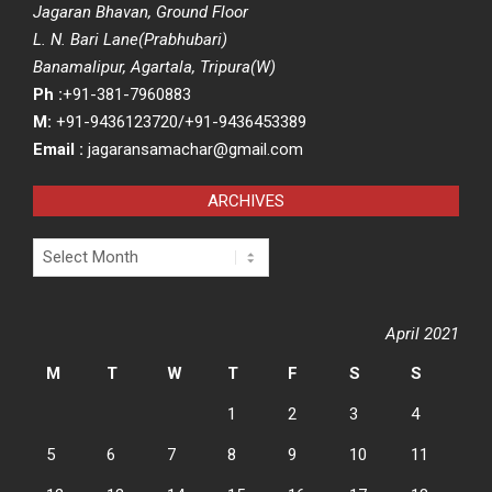
Jagaran Bhavan, Ground Floor
L. N. Bari Lane(Prabhubari)
Banamalipur, Agartala, Tripura(W)
Ph :
+91-381-7960883
M:
+91-9436123720/+91-9436453389
Email :
jagaransamachar@gmail.com
ARCHIVES
Archives
April 2021
M
T
W
T
F
S
S
1
2
3
4
5
6
7
8
9
10
11