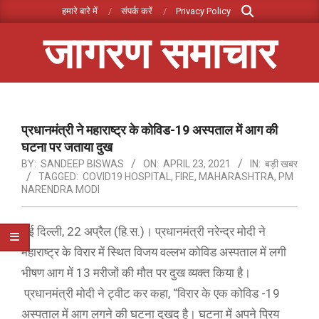
Search
Skip
हमारे बारे में
संपर्क करें
Privacy Policy
to
जागरण समाचार
content
Primary
Navigation
Menu
प्रधानमंत्री ने महाराष्ट्र के कोविड-19 अस्पताल में आग की
घटना पर जताया दुख
BY:
SANDEEP BISWAS
ON:
APRIL 23, 2021
IN:
बड़ी खबर
TAGGED:
COVID19 HOSPITAL
,
FIRE
,
MAHARASHTRA
,
PM
NARENDRA MODI
नई दिल्ली, 22 अप्रैल (हि.स.)। प्रधानमंत्री नरेन्द्र मोदी ने
महाराष्ट्र के विरार में स्थित विजय वल्लभ कोविड अस्पताल में लगी
भीषण आग में 13 मरीजों की मौत पर दुख व्यक्त किया है।
प्रधानमंत्री मोदी ने ट्वीट कर कहा, “विरार के एक कोविड ​​-19
अस्पताल में आग लगने की घटना दुखद है। घटना में अपने प्रिय