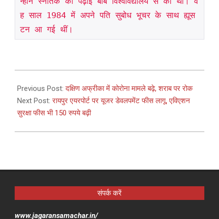
न्होंने स्नातक की पढ़ाई बांबे विश्वविद्यालय से की थी। व
ह साल 1984 में अपने पति सुबोध भूचर के साथ ह्यूस
टन आ गई थीं।
2021-
03-
Previous Post:
दक्षिण अफ्रीका में कोरोना मामले बढ़े, शराब पर रोक
31
Next Post:
रायपुर एयरपोर्ट पर यूजर डेवलपमेंट फीस लागू, एविएशन
सुरक्षा फीस भी 150 रुपये बढ़ी
संपर्क करें
www.jagaransamachar.in/