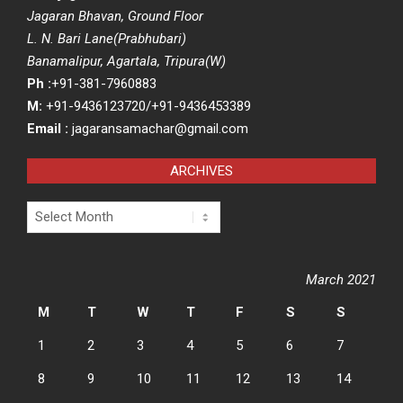
Jagaran Bhavan, Ground Floor
L. N. Bari Lane(Prabhubari)
Banamalipur, Agartala, Tripura(W)
Ph :
+91-381-7960883
M:
+91-9436123720/+91-9436453389
Email :
jagaransamachar@gmail.com
ARCHIVES
Archives
March 2021
M
T
W
T
F
S
S
1
2
3
4
5
6
7
8
9
10
11
12
13
14