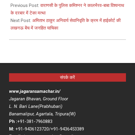
03-
Previous Post:
वाराणसी के पुलिस कमिश्नर ने कालभैरव-बाबा विश्वनाथ
27
के दरबार में टेका मत्था
Next Post:
अमिताभ ठाकुर अनिवार्य सेवानिवृति के क्रम में हाईकोर्ट की
लखनऊ बेंच में जनहित याचिका
संपर्क करें
www.jagaransamachar.in/
Jagaran Bhavan, Ground Floor
L. N. Bari Lane(Prabhubari)
Banamalipur, Agartala, Tripura(W)
Ph :
+91-381-7960883
M:
+91-9436123720/+91-9436453389