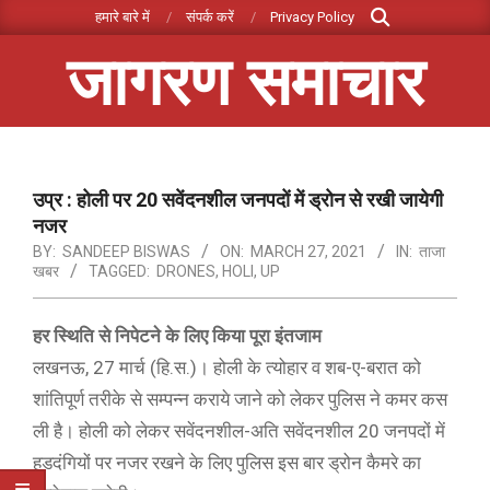
Search
Skip
हमारे बारे में
संपर्क करें
Privacy Policy
to
जागरण समाचार
content
Primary
Navigation
Menu
उप्र : होली पर 20 सवेंदनशील जनपदों में ड्रोन से रखी जायेगी
नजर
BY:
SANDEEP BISWAS
ON:
MARCH 27, 2021
IN:
ताजा
खबर
TAGGED:
DRONES
,
HOLI
,
UP
हर स्थिति से निपेटने के लिए किया पूरा इंतजाम
लखनऊ, 27 मार्च (हि.स.)। होली के त्योहार व शब-ए-बरात को
शांतिपूर्ण तरीके से सम्पन्न कराये जाने को लेकर पुलिस ने कमर कस
ली है। होली को लेकर सवेंदनशील-अति सवेंदनशील 20 जनपदों में
हुडदंगियों पर नजर रखने के लिए पुलिस इस बार ड्रोन कैमरे का