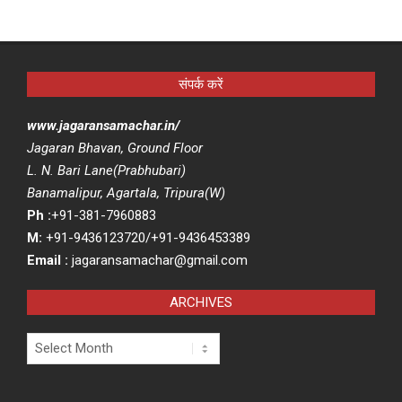
संपर्क करें
www.jagaransamachar.in/
Jagaran Bhavan, Ground Floor
L. N. Bari Lane(Prabhubari)
Banamalipur, Agartala, Tripura(W)
Ph :
+91-381-7960883
M:
+91-9436123720/+91-9436453389
Email :
jagaransamachar@gmail.com
ARCHIVES
Archives