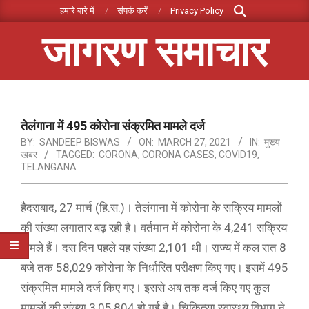
Search
Skip
हमारे बारे में
संपर्क करें
Privacy Policy
to
जागरण समाचार
content
Primary
Navigation
Menu
तेलंगाना में 495 कोरोना संक्रमित मामले दर्ज
BY:
SANDEEP BISWAS
ON:
MARCH 27, 2021
IN:
मुख्य
खबर
TAGGED:
CORONA
,
CORONA CASES
,
COVID19
,
TELANGANA
हैदराबाद, 27 मार्च (हि.स.)। तेलंगाना में कोरोना के सक्रिय मामलों
की संख्या लगातार बढ़ रही है। वर्तमान में काेरोना के 4,241 सक्रिय
मामले हैं। दस दिन पहले यह संख्या 2,101 थी। राज्य में कल रात 8
बजे तक 58,029 कोरोना के निर्धारित ​​परीक्षण किए गए। इसमें 495
संक्रमित मामले दर्ज किए गए। इससे अब तक दर्ज किए गए कुल
मामलों की संख्या 3,05,804 हो गई है। चिकित्सा स्वास्थ्य विभाग ने