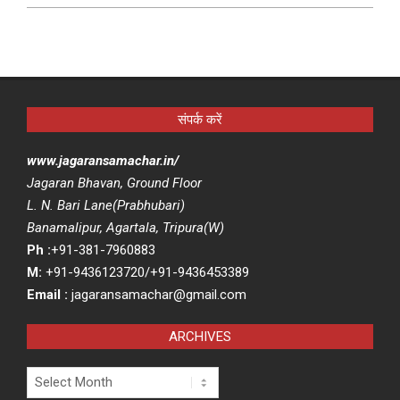
संपर्क करें
www.jagaransamachar.in/
Jagaran Bhavan, Ground Floor
L. N. Bari Lane(Prabhubari)
Banamalipur, Agartala, Tripura(W)
Ph :
+91-381-7960883
M:
+91-9436123720/+91-9436453389
Email :
jagaransamachar@gmail.com
ARCHIVES
Archives