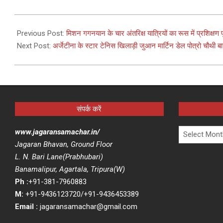
2021-
03-
Previous Post:
मिशन गगनयान के चार ​​अंतरिक्ष यात्रियों का रूस में प्रशिक्षण पू
23
Next Post:
अर्जेटीना के स्टार टेनिस खिलाड़ी जुआन मार्टिन डेल पोत्रो चौथी बा
संपर्क करें
Archives
www.jagaransamachar.in/
Jagaran Bhavan, Ground Floor
L. N. Bari Lane(Prabhubari)
Banamalipur, Agartala, Tripura(W)
Ph :
+91-381-7960883
M:
+91-9436123720/+91-9436453389
Email :
jagaransamachar@gmail.com