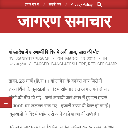
Search
Skip
हमारे बारे में
संपर्क करें
Privacy Policy
to
जागरण समाचार
content
Primary
Navigation
Menu
बांग्लादेश में शरणार्थी शिविर में लगी आग, सात की मौत
BY:
SANDEEP BISWAS
ON:
MARCH 23, 2021
IN:
अंतरराष्ट्रीय
TAGGED:
BANGLADESH
,
FIRE
,
REFUGEE CAMP
ढाका, 23 मार्च (हि.स.)। बांग्लादेश के कॉक्स जार जिले में
शरणार्थियों के बुलखली शिविर में सोमवार रात आग लगने से सात
लोगों की मौत हो गई। घनी आबादी वाले क्षेत्र में हुए इस हादसे
में 9000 घर जलकर राख गए। हजारों शरणार्थी बेघर हो गए हैं।
बुलखली शिविर में म्यांमार से आने वाले शरणार्थी रहते हैं।
कॉक्स बाजार फायर सर्विस ऐंड सिविल डिफेंस सहायक उप निदेशक