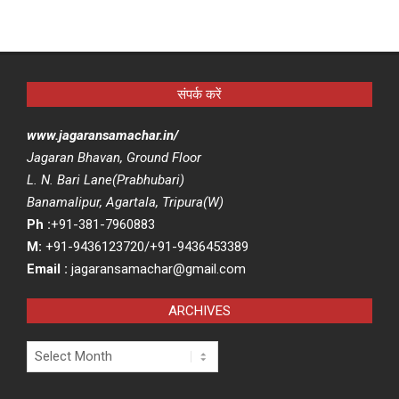
संपर्क करें
www.jagaransamachar.in/
Jagaran Bhavan, Ground Floor
L. N. Bari Lane(Prabhubari)
Banamalipur, Agartala, Tripura(W)
Ph :
+91-381-7960883
M:
+91-9436123720/+91-9436453389
Email :
jagaransamachar@gmail.com
ARCHIVES
Archives