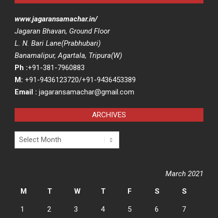
www.jagaransamachar.in/
Jagaran Bhavan, Ground Floor
L. N. Bari Lane(Prabhubari)
Banamalipur, Agartala, Tripura(W)
Ph :
+91-381-7960883
M:
+91-9436123720/+91-9436453389
Email :
jagaransamachar@gmail.com
ARCHIVES
Archives
March 2021
M
T
W
T
F
S
S
1
2
3
4
5
6
7