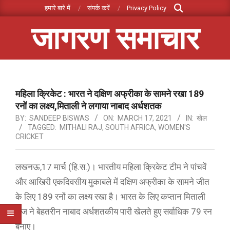
Search
Skip
हमारे बारे में
संपर्क करें
Privacy Policy
to
जागरण समाचार
content
Primary
Navigation
Menu
महिला क्रिकेट : भारत ने दक्षिण अफ्रीका के सामने रखा 189
रनों का लक्ष्य,मिताली ने लगाया नाबाद अर्धशतक
BY:
SANDEEP BISWAS
ON:
MARCH 17, 2021
IN:
खेल
TAGGED:
MITHALI RAJ
,
SOUTH AFRICA
,
WOMEN'S
CRICKET
लखनऊ,17 मार्च (हि.स.)। भारतीय महिला क्रिकेट टीम ने पांचवें
और आखिरी एकदिवसीय मुकाबले में दक्षिण अफ्रीका के सामने जीत
के लिए 189 रनों का लक्ष्य रखा है। भारत के लिए कप्तान मिताली
राज ने बेहतरीन नाबाद अर्धशतकीय पारी खेलते हुए सर्वाधिक 79 रन
बनाए।