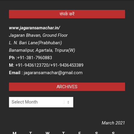
संपर्क करें
www.jagaransamachar.in/
Jagaran Bhavan, Ground Floor
L. N. Bari Lane(Prabhubari)
Banamalipur, Agartala, Tripura(W)
Ph :
+91-381-7960883
M:
+91-9436123720/+91-9436453389
Email :
jagaransamachar@gmail.com
ARCHIVES
Archives
March 2021
M
T
W
T
F
S
S