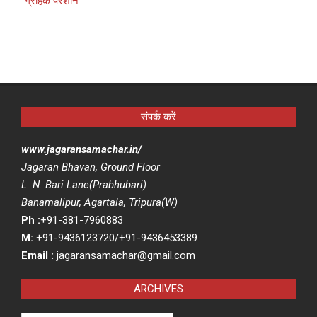
ग्राहक परेशान
संपर्क करें
www.jagaransamachar.in/
Jagaran Bhavan, Ground Floor
L. N. Bari Lane(Prabhubari)
Banamalipur, Agartala, Tripura(W)
Ph :
+91-381-7960883
M:
+91-9436123720/+91-9436453389
Email :
jagaransamachar@gmail.com
ARCHIVES