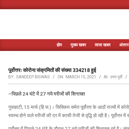
Skip
to
content
होम
मुख्य खबर
ताजा खबर
अंतररा
पूर्वोत्तरः कोरोना संक्रमितों की संख्या 334218 हुई
BY:
SANDEEP BISWAS
ON:
MARCH 15, 2021
IN:
उत्तर पूर्वी
–
पिछले
24
घंटे में
27
नये मरीजों की शिनाख्त
गुवाहाटी, 15 मार्च (हि.स.)। सिक्किम समेत पूर्वोत्तर के आठों राज्यों में क
स्वस्थ होने वाले मरीजों की दर में काफी तेजी से वृद्धि हो रही है। पूर्वोत्त
पूर्वोत्तर में पिछले 24 घंटे के दौरान 27 नये मरीजों की शिनाख्त हुई है