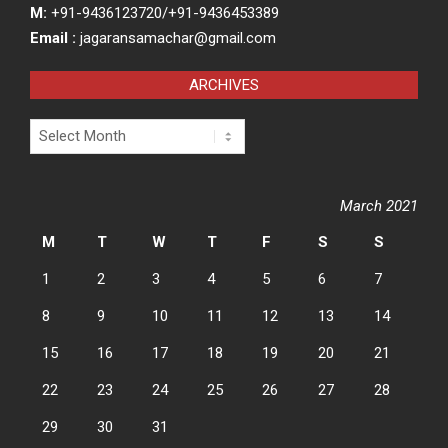
M:
+91-9436123720/+91-9436453389
Email :
jagaransamachar@gmail.com
ARCHIVES
Archives
March 2021
M
T
W
T
F
S
S
1
2
3
4
5
6
7
8
9
10
11
12
13
14
15
16
17
18
19
20
21
22
23
24
25
26
27
28
29
30
31