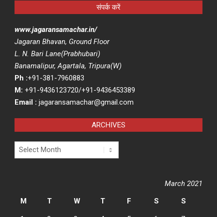
संपर्क करें
www.jagaransamachar.in/
Jagaran Bhavan, Ground Floor
L. N. Bari Lane(Prabhubari)
Banamalipur, Agartala, Tripura(W)
Ph :
+91-381-7960883
M:
+91-9436123720/+91-9436453389
Email :
jagaransamachar@gmail.com
ARCHIVES
Archives
March 2021
M
T
W
T
F
S
S