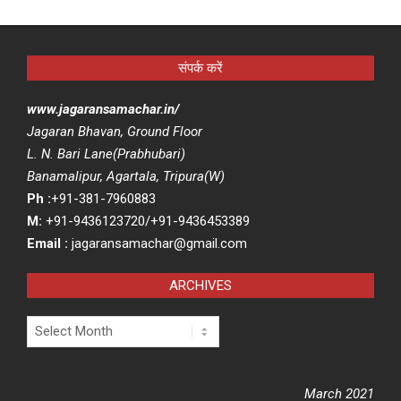
संपर्क करें
www.jagaransamachar.in/
Jagaran Bhavan, Ground Floor
L. N. Bari Lane(Prabhubari)
Banamalipur, Agartala, Tripura(W)
Ph :
+91-381-7960883
M:
+91-9436123720/+91-9436453389
Email :
jagaransamachar@gmail.com
ARCHIVES
Archives
March 2021