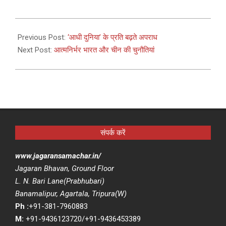
2021-
03-
Previous Post:
‘आधी दुनिया’ के प्रति बढ़ते अपराध
09
Next Post:
आत्मनिर्भर भारत और चीन की चुनौतियां
संपर्क करें
www.jagaransamachar.in/
Jagaran Bhavan, Ground Floor
L. N. Bari Lane(Prabhubari)
Banamalipur, Agartala, Tripura(W)
Ph :
+91-381-7960883
M:
+91-9436123720/+91-9436453389