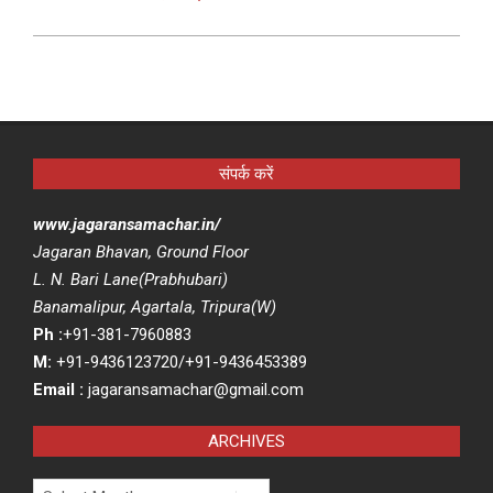
संपर्क करें
www.jagaransamachar.in/
Jagaran Bhavan, Ground Floor
L. N. Bari Lane(Prabhubari)
Banamalipur, Agartala, Tripura(W)
Ph :
+91-381-7960883
M:
+91-9436123720/+91-9436453389
Email :
jagaransamachar@gmail.com
ARCHIVES
Archives