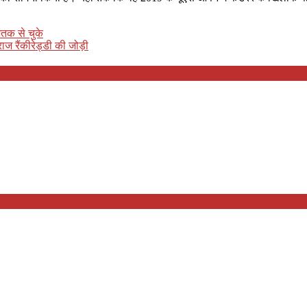
शतक से चुके
ाज रैंकीरेड्डी की जोड़ी