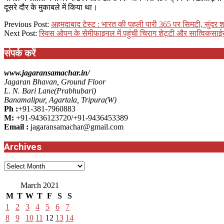
दूसरे दौर के मुकाबले में किया था।
2021-
Previous Post:
अहमदाबाद टेस्ट : भारत की पहली पारी 365 पर सिमटी, सुंदर 
03-
Next Post:
स्विस ओपन के सेमीफाइनल में पहुंची चिराग शेट्टी और सात्विकसाईर
06
संपर्क करें
www.jagaransamachar.in/
Jagaran Bhavan, Ground Floor
L. N. Bari Lane(Prabhubari)
Banamalipur, Agartala, Tripura(W)
Ph :
+91-381-7960883
M:
+91-9436123720/+91-9436453389
Email :
jagaransamachar@gmail.com
Archives
Archives
March 2021
M
T
W
T
F
S
S
1
2
3
4
5
6
7
8
9
10
11
12
13
14