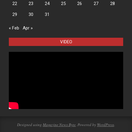
22
23
24
25
26
27
28
29
30
31
« Feb
Apr »
VIDEO
Designed using
Magazine News Byte
. Powered by
WordPress
.