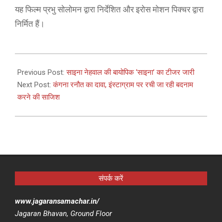
यह फिल्म प्रभु सोलोमन द्वारा निर्देशित और इरोस मोशन पिक्चर द्वारा
निर्मित हैं।
2021-
03-
Previous Post:
साइना नेहवाल की बायोपिक ‘साइना’ का टीजर जारी
05
Next Post:
कंगना रनौत का दावा, इंस्टाग्राम पर रची जा रही बदनाम
करने की साजिश
संपर्क करें
www.jagaransamachar.in/
Jagaran Bhavan, Ground Floor