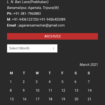
L. N. Bari Lane(Prabhubari)
Banamalipur, Agartala, Tripura(W)
Ph :
+91-381-7960883
M:
+91-9436123720/+91-9436453389
Email :
jagaransamachar@gmail.com
ARCHIVES
Archives
March 2021
M
T
W
T
F
S
S
1
2
3
4
5
6
7
8
9
10
11
12
13
14
15
16
17
18
19
20
21