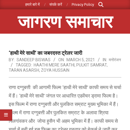
Search
Skip
हमारे बारे में
संपर्क करें
Privacy Policy
to
जागरण समाचार
content
Primary
Navigation
Menu
‘हाथी मेरे साथी’ का जबरदस्त ट्रेलर जारी
BY:
SANDEEP BISWAS
ON:
MARCH 5, 2021
IN:
मनोरंजन
TAGGED:
HAATHI MERE SAATHI
,
PULKIT SAMRAT
,
TARAN ASARSH
,
ZOYA HUSSAIN
राणा दग्गुबत्ती की आगामी फिल्म ‘हाथी मेरे साथी’ काफी समय से चर्चा
में हैं। ‘हाथी मेरे साथी’ जंगल पर आधारित एडवेंचर ड्रामा फिल्म है।
इस फिल्म में राणा दग्गुबत्ती और पुलकित सम्राट मुख्य भूमिका में हैं।
फिल्म में राणा दग्गुबत्ती और पुलकित सम्राट के अलावा श्रिया
पिलगांवकर और जोया हुसैन भी अहम भूमिका में हैं। काफी समय से
चर्चा में बनी हुई इस फिल्म का ट्रेलर गुरुवार को मेकर्स ने जारी कर