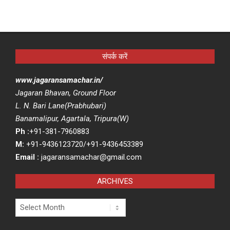
संपर्क करें
www.jagaransamachar.in/
Jagaran Bhavan, Ground Floor
L. N. Bari Lane(Prabhubari)
Banamalipur, Agartala, Tripura(W)
Ph :
+91-381-7960883
M:
+91-9436123720/+91-9436453389
Email :
jagaransamachar@gmail.com
ARCHIVES
Archives