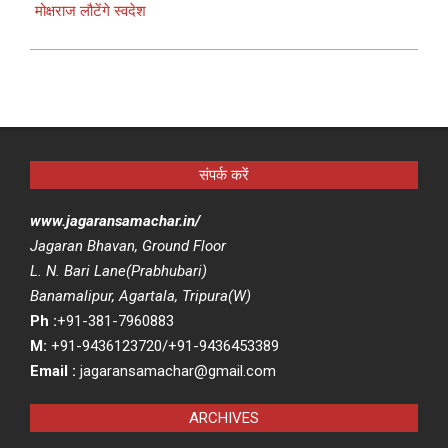
मोक्षराज लौटेंगे स्वदेश
संपर्क करें
www.jagaransamachar.in/
Jagaran Bhavan, Ground Floor
L. N. Bari Lane(Prabhubari)
Banamalipur, Agartala, Tripura(W)
Ph :
+91-381-7960883
M:
+91-9436123720/+91-9436453389
Email :
jagaransamachar@gmail.com
ARCHIVES