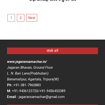
2021-
01-
Posts
15
1
2
Next
pagination
संपर्क करें
www.jagaransamachar.in/
Jagaran Bhavan, Ground Floor
L. N. Bari Lane(Prabhubari)
Banamalipur, Agartala, Tripura(W)
Ph :
+91-381-7960883
M:
+91-9436123720/+91-9436453389
Email :
jagaransamachar@gmail.com