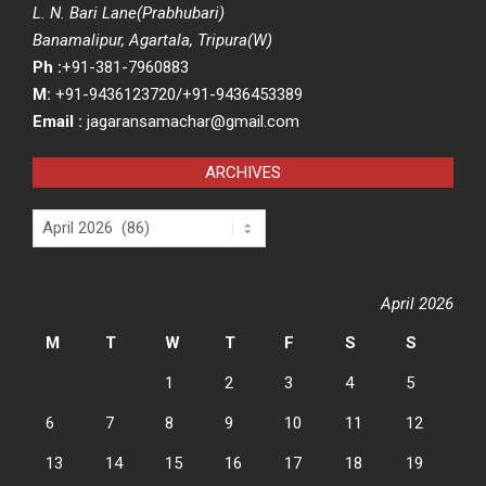
L. N. Bari Lane(Prabhubari)
Banamalipur, Agartala, Tripura(W)
Ph :
+91-381-7960883
M:
+91-9436123720/+91-9436453389
Email :
jagaransamachar@gmail.com
ARCHIVES
Archives
April 2026
M
T
W
T
F
S
S
1
2
3
4
5
6
7
8
9
10
11
12
13
14
15
16
17
18
19