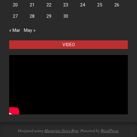
20
21
22
23
24
25
26
27
28
29
30
« Mar
May »
VIDEO
Designed using
Magazine News Byte
. Powered by
WordPress
.