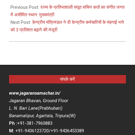
10-
Previous Post:
राज्य के प्रतिभाशाली सपूत सचिन कर्ता का संगीत जगत
01
में असीमित स्थान: मुख्यमंत्री
Next Post:
केन्द्रीय मंत्रिमंडल ने दी केन्द्रीय कर्मचारियों के मंहगाई भत्ते
को 3 प्रतिशत बढ़ाने की मंजूरी
संपर्क करें
www.jagaransamachar.in/
Jagaran Bhavan, Ground Floor
L. N. Bari Lane(Prabhubari)
Banamalipur, Agartala, Tripura(W)
Ph :
+91-381-7960883
M:
+91-9436123720/+91-9436453389