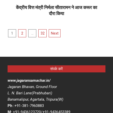
29
केंद्रीय वित्त मंत्री निर्मला सीतारामन ने आज करूर का
दौरा किया
2025-
09-
Posts
29
1
2
…
32
Next
pagination
संपर्क करें
www.jagaransamachar.in/
Jagaran Bhavan, Ground Floor
L. N. Bari Lane(Prabhubari)
Banamalipur, Agartala, Tripura(W)
Ph :
+91-381-7960883
M:
+91-9436123720/+91-9436453389