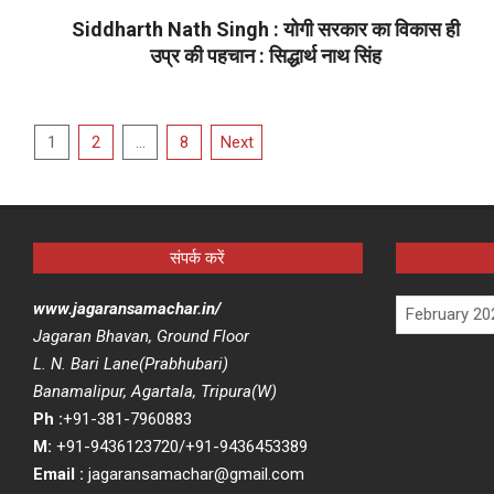
17
Siddharth Nath Singh : योगी सरकार का विकास ही
उप्र की पहचान : सिद्धार्थ नाथ सिंह
2022-
02-
Posts
17
1
2
…
8
Next
pagination
संपर्क करें
Archives
www.jagaransamachar.in/
Jagaran Bhavan, Ground Floor
L. N. Bari Lane(Prabhubari)
Banamalipur, Agartala, Tripura(W)
Ph :
+91-381-7960883
M:
+91-9436123720/+91-9436453389
Email :
jagaransamachar@gmail.com