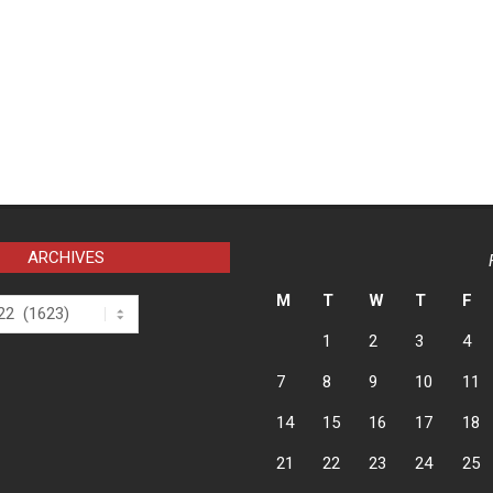
17
ARCHIVES
M
T
W
T
F
1
2
3
4
7
8
9
10
11
14
15
16
17
18
21
22
23
24
25