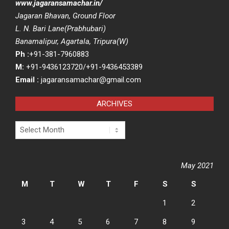
www.jagaransamachar.in/
Jagaran Bhavan, Ground Floor
L. N. Bari Lane(Prabhubari)
Banamalipur, Agartala, Tripura(W)
Ph :
+91-381-7960883
M:
+91-9436123720/+91-9436453389
Email :
jagaransamachar@gmail.com
ARCHIVES
Archives
May 2021
M
T
W
T
F
S
S
1
2
3
4
5
6
7
8
9