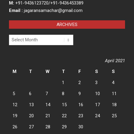
M:
+91-9436123720/+91-9436453389
Email :
jagaransamachar@gmail.com
ARCHIVES
Archives
April 2021
M
T
W
T
F
S
S
1
2
3
4
5
6
7
8
9
10
11
12
13
14
15
16
17
18
19
20
21
22
23
24
25
26
27
28
29
30