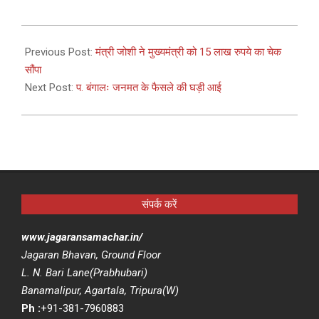
2021-
04-
Previous Post:
मंत्री जोशी ने मुख्यमंत्री को 15 लाख रुपये का चेक
30
सौंपा
Next Post:
प. बंगालः जनमत के फैसले की घड़ी आई
संपर्क करें
www.jagaransamachar.in/
Jagaran Bhavan, Ground Floor
L. N. Bari Lane(Prabhubari)
Banamalipur, Agartala, Tripura(W)
Ph :
+91-381-7960883