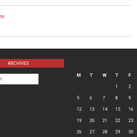
गिल
ARCHIVES
M
T
W
T
F
1
2
5
6
7
8
9
12
13
14
15
16
19
20
21
22
23
26
27
28
29
30