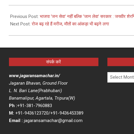
2021-
04-
Previous Post:
भाजपा ‘जन सेवा’ नहीं बल्कि ‘जान लेवा’ सरकार : जयवीर शेर
22
Next Post:
रोज बढ़ रहे हैं मरीज, मौतों का आंकड़ा भी बढ़ने लगा
संपर्क करें
Archives
www.jagaransamachar.in/
Jagaran Bhavan, Ground Floor
L. N. Bari Lane(Prabhubari)
Banamalipur, Agartala, Tripura(W)
Ph :
+91-381-7960883
M:
+91-9436123720/+91-9436453389
Email :
jagaransamachar@gmail.com