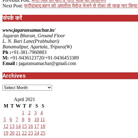
Previous Post:
भगत सिंह की मूर्ति व गीता चौक का लोकार्पण
04-
Next Post:
फरीदाबाद:बहन को अश्लील मैसेज भेजने से रोका तो चाकू मार किय
21
संपर्क करें
www.jagaransamachar.in/
Jagaran Bhavan, Ground Floor
L. N. Bari Lane(Prabhubari)
Banamalipur, Agartala, Tripura(W)
Ph :
+91-381-7960883
M:
+91-9436123720/+91-9436453389
Email :
jagaransamachar@gmail.com
Archives
Archives
April 2021
M
T
W
T
F
S
S
1
2
3
4
5
6
7
8
9
10
11
12
13
14
15
16
17
18
19
20
21
22
23
24
25