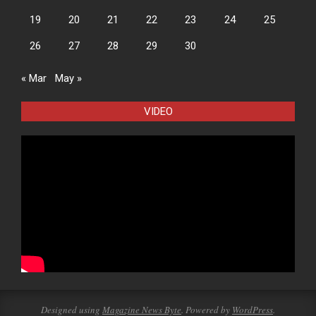
19
20
21
22
23
24
25
26
27
28
29
30
« Mar
May »
VIDEO
Designed using
Magazine News Byte
. Powered by
WordPress
.