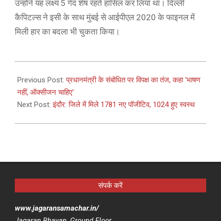
उन्होंने यह लक्ष्य 5 गेंद शेष रहते हासिल कर लिया था। दिल्ली
कैपिटल्स ने इसी के साथ मुंबई से आईपीएल 2020 के फाइनल में
मिली हार का बदला भी चुकता किया।
2021-
04-
Previous Post:
प्रधानमंत्री के संबोधित पर विपक्ष का तंज, कहा ‘भाषण
21
नहीं, ऑक्सीजन चाहिए’
Next Post:
इंदौर: जिले में मिले 1781 नए पॉजीटिव, 1024 हुए स्वस्थ
संपर्क करें
www.jagaransamachar.in/
Jagaran Bhavan, Ground Floor