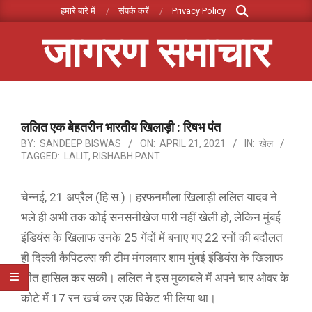
Search
Skip
हमारे बारे में
संपर्क करें
Privacy Policy
to
जागरण समाचार
content
Primary
Navigation
Menu
ललित एक बेहतरीन भारतीय खिलाड़ी : रिषभ पंत
BY:
SANDEEP BISWAS
ON:
APRIL 21, 2021
IN:
खेल
TAGGED:
LALIT
,
RISHABH PANT
चेन्नई, 21 अप्रैल (हि.स.)। हरफनमौला खिलाड़ी ललित यादव ने
भले ही अभी तक कोई सनसनीखेज पारी नहीं खेली हो, लेकिन मुंबई
इंडियंस के खिलाफ उनके 25 गेंदों में बनाए गए 22 रनों की बदौलत
ही दिल्ली कैपिटल्स की टीम मंगलवार शाम मुंबई इंडियंस के खिलाफ
जीत हासिल कर सकी। ललित ने इस मुकाबले में अपने चार ओवर के
कोटे में 17 रन खर्च कर एक विकेट भी लिया था।