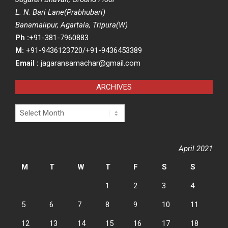
L. N. Bari Lane(Prabhubari)
Banamalipur, Agartala, Tripura(W)
Ph :
+91-381-7960883
M:
+91-9436123720/+91-9436453389
Email :
jagaransamachar@gmail.com
ARCHIVES
Archives
April 2021
M
T
W
T
F
S
S
1
2
3
4
5
6
7
8
9
10
11
12
13
14
15
16
17
18